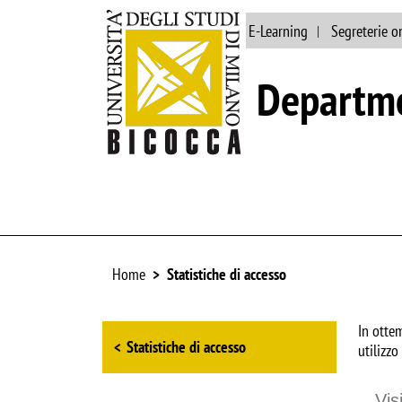
Main site
Library
E-Learning
Segreterie o
Departme
Home
Statistiche di accesso
Browse the section
In ottem
Statistiche di accesso
utilizzo