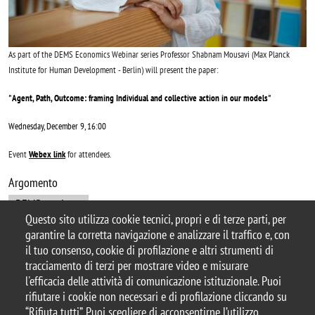
As part of the DEMS Economics Webinar series Professor Shabnam Mousavi (Max Planck
Institute for Human Development - Berlin) will present the paper:
"
Agent, Path, Outcome: framing Individual and collective action in our models
"
Wednesday, December 9, 16:00
Event
Webex link
for attendees.
Argomento
DEMS seminars
Questo sito utilizza cookie tecnici, propri e di terze parti, per
garantire la corretta navigazione e analizzare il traffico e, con
il tuo consenso, cookie di profilazione e altri strumenti di
tracciamento di terzi per mostrare video e misurare
© 2025 Università degli Studi di Milano-Bicocca
l'efficacia delle attività di comunicazione istituzionale. Puoi
Piazza dell'Ateneo Nuovo, 1 - 20126, Milano
rifiutare i cookie non necessari e di profilazione cliccando su
Casella PEC:
ateneo.bicocca@pec.unimib.it
“Rifiuta tutti”. Puoi scegliere di acconsentirne l’utilizzo