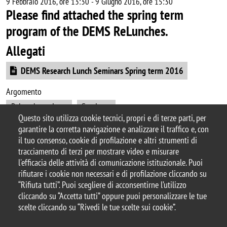
9 Febbraio 2016, ore 13:30
-
9 Giugno 2016, ore 15:30
Please find attached the spring term
program of the DEMS ReLunches.
Allegati
Document
DEMS Research Lunch Seminars Spring term 2016
Argomento
ReLunch seminars
Seminars
Questo sito utilizza cookie tecnici, propri e di terze parti, per
garantire la corretta navigazione e analizzare il traffico e, con
il tuo consenso, cookie di profilazione e altri strumenti di
tracciamento di terzi per mostrare video e misurare
© 2025 Università degli Studi di Milano-Bicocca
l'efficacia delle attività di comunicazione istituzionale. Puoi
Piazza dell'Ateneo Nuovo, 1 - 20126, Milano
rifiutare i cookie non necessari e di profilazione cliccando su
Casella PEC:
ateneo.bicocca@pec.unimib.it
“Rifiuta tutti”. Puoi scegliere di acconsentirne l’utilizzo
P.I. 12621570154 |
cliccando su “Accetta tutti” oppure puoi personalizzare le tue
redazioneweb.dems@unimib.it
scelte cliccando su “Rivedi le tue scelte sui cookie”.