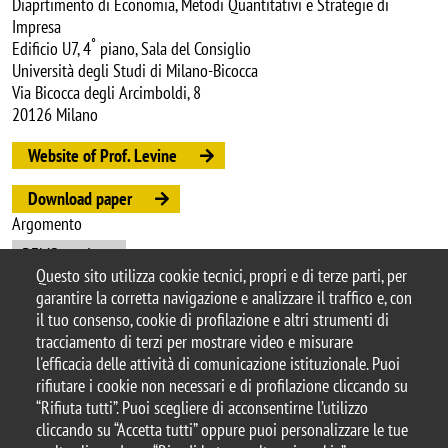
Diaprtimento di Economia, Metodi Quantitativi e Strategie di
Impresa
°
Edificio U7, 4
piano, Sala del Consiglio
Università degli Studi di Milano-Bicocca
Via Bicocca degli Arcimboldi, 8
20126 Milano
Website of Prof. Levine
Download paper
Argomento
DEMS seminars
Questo sito utilizza cookie tecnici, propri e di terze parti, per
garantire la corretta navigazione e analizzare il traffico e, con
il tuo consenso, cookie di profilazione e altri strumenti di
tracciamento di terzi per mostrare video e misurare
© 2025 Università degli Studi di Milano-Bicocca
l'efficacia delle attività di comunicazione istituzionale. Puoi
Piazza dell'Ateneo Nuovo, 1 - 20126, Milano
rifiutare i cookie non necessari e di profilazione cliccando su
Casella PEC:
ateneo.bicocca@pec.unimib.it
“Rifiuta tutti”. Puoi scegliere di acconsentirne l’utilizzo
P.I. 12621570154 |
cliccando su “Accetta tutti” oppure puoi personalizzare le tue
redazioneweb.dems@unimib.it