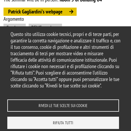
Patrick Gagliardini's webpage
Argomento
Seminars
DEMS seminars
Questo sito utilizza cookie tecnici, propri e di terze parti, per
garantire la corretta navigazione e analizzare il traffico e, con
il tuo consenso, cookie di profilazione e altri strumenti di
tracciamento di terzi per mostrare video e misurare
© 2025 Università degli Studi di Milano-Bicocca
l'efficacia delle attività di comunicazione istituzionale. Puoi
Piazza dell'Ateneo Nuovo, 1 - 20126, Milano
rifiutare i cookie non necessari e di profilazione cliccando su
Casella PEC:
ateneo.bicocca@pec.unimib.it
“Rifiuta tutti”. Puoi scegliere di acconsentirne l’utilizzo
P.I. 12621570154 |
cliccando su “Accetta tutti” oppure puoi personalizzare le tue
redazioneweb.dems@unimib.it
scelte cliccando su “Rivedi le tue scelte sui cookie”.
RIVEDI LE TUE SCELTE SUI COOKIE
Note legali
Privacy e cookie policy
Amministrazione trasparente
Dichiarazione di accessibilità
Accessibilità
Statistiche di accesso
RIFIUTA TUTTI
Rivedi le tue scelte sui cookie