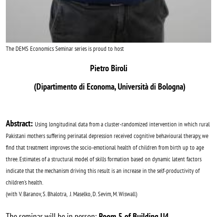
The DEMS Economics Seminar series is proud to host
Pietro Biroli
(Dipartimento di Economa, Università di Bologna)
Abstract:
Using longitudinal data from a cluster-randomized intervention in which rural
Pakistani mothers suffering perinatal depression received cognitive behavioural therapy, we
find that treatment improves the socio-emotional health of children from birth up to age
three. Estimates of a structural model of skills formation based on dynamic latent factors
indicate that the mechanism driving this result is an increase in the self-productivity of
children’s health.
(
with V. Baranov, S. Bhalotra, J. Maselko, D. Sevim, M. Wiswall)
The seminar will be in person:
Room 5 of Building U4