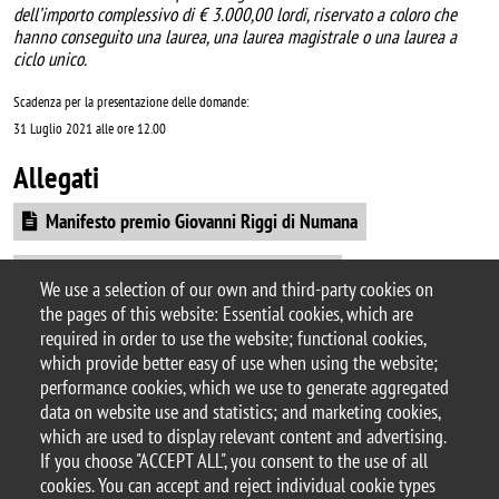
dell’importo complessivo di € 3.000,00 lordi, riservato a coloro che
hanno conseguito una laurea, una laurea magistrale o una laurea a
ciclo unico.
Scadenza per la presentazione delle domande:
31 Luglio 2021 alle ore 12.00
Allegati
Document
Manifesto premio Giovanni Riggi di Numana
Document
Avviso premio Giovanni Riggi di Numana
We use a selection of our own and third-party cookies on
the pages of this website: Essential cookies, which are
Document
Domanda premio Giovanni Riggi di Numana
required in order to use the website; functional cookies,
which provide better easy of use when using the website;
performance cookies, which we use to generate aggregated
data on website use and statistics; and marketing cookies,
which are used to display relevant content and advertising.
© 2025 University of Milano-Bicocca
If you choose "ACCEPT ALL", you consent to the use of all
Piazza dell'Ateneo Nuovo, 1 - 20126, Milan
cookies. You can accept and reject individual cookie types
PEC address:
ateneo.bicocca@pec.unimib.it