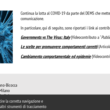
Continua la lotta al COVID-19 da parte del DEMS che mette i
comunicazione.
In particolare, qui di seguito, sono riportati i link ai contri
Governments vs The Virus: Italy
(Videocontributo a "
Public
Le scelte per promuovere comportamenti corretti
(Articol
Cambiamento comportamentale ed epidemie
(Videocontri
ano-Bicocca
 Milano
mib.it
ntire la corretta navigazione e
ems@unimib.it
e altri strumenti di tracciamento