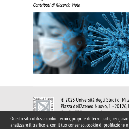
Contributi di Riccardo Viale
Image
© 2025 Università degli Studi di Mil
Piazza dell'Ateneo Nuovo, 1 - 20126,
Casella PEC:
ateneo.bicocca@pec.uni
Questo sito utilizza cookie tecnici, propri e di terze parti, per gara
P.I. 12621570154 |
redazioneweb.d
analizzare il traffico e, con il tuo consenso, cookie di profilazione 