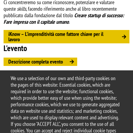
Ci concentreremo su come riconoscere, potenziare e valutare
queste
skills
, facendo riferimento anche al libro recentemente
pubblicato dalla fondazione dal titolo
Creare startup di successo:
Fare impresa con il capitale umano
.
iKnow – L’imprenditività come fattore chiave per il
lavoro
L'evento
Descrizione completa evento
Iscriversi all'evento
We use a selection of our own and third-party cookies on
Argomento
the pages of this website: Essential cookies, which are
Seminars
required in order to use the website; functional cookies,
which provide better easy of use when using the website;
performance cookies, which we use to generate aggregated
data on website use and statistics; and marketing cookies,
which are used to display relevant content and advertising.
© 2025 University of Milano-Bicocca
If you choose "ACCEPT ALL", you consent to the use of all
Piazza dell'Ateneo Nuovo, 1 - 20126, Milan
cookies. You can accept and reject individual cookie types