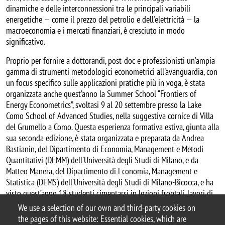
dinamiche e delle interconnessioni tra le principali variabili
energetiche — come il prezzo del petrolio e dell'elettricità — la
macroeconomia e i mercati finanziari, è cresciuto in modo
significativo.
Proprio per fornire a dottorandi, post-doc e professionisti un’ampia
gamma di strumenti metodologici econometrici all'avanguardia, con
un focus specifico sulle applicazioni pratiche più in voga, è stata
organizzata anche quest’anno la Summer School “Frontiers of
Energy Econometrics”, svoltasi 9 al 20 settembre presso la Lake
Como School of Advanced Studies, nella suggestiva cornice di Villa
del Grumello a Como. Questa esperienza formativa estiva, giunta alla
sua seconda edizione, è stata organizzata e preparata da Andrea
Bastianin, del Dipartimento di Economia, Management e Metodi
Quantitativi (DEMM) dell'Università degli Studi di Milano, e da
Matteo Manera, del Dipartimento di Economia, Management e
Statistica (DEMS) dell'Università degli Studi di Milano-Bicocca, e ha
visto quest’anno 18 studenti cimentarsi in lezioni frontali, lavori di
gruppo e workshop sotto la guida dei docenti Hilde Bjornland,
We use a selection of our own and third-party cookies on
Chiara Casoli, Fabrizio Iacone, Luca Pedini, Matteo Pelagatti e
the pages of this website: Essential cookies, which are